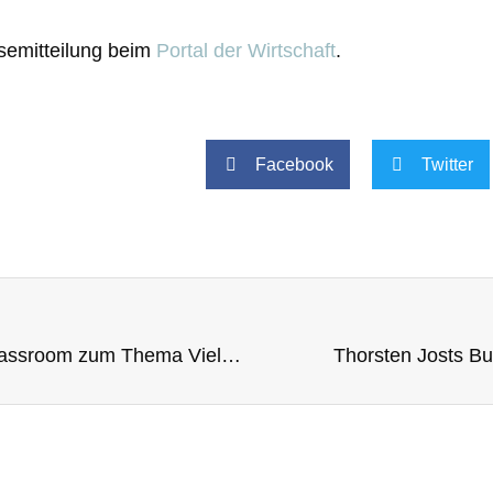
ssemitteilung beim
Portal der Wirtschaft
.
Facebook
Twitter
Thorsten Jost hält Virtual Classroom zum Thema Vielfalt
Thorsten Josts B