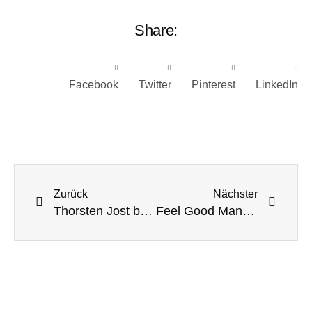
Share:
Facebook
Twitter
Pinterest
LinkedIn
Zurück
Nächster
Thorsten Jost beendet Ausbildung zu zertifiziertem Life & Business Coach
Feel Good Management und Unternehmenskultur gegen Fachkräftemangel