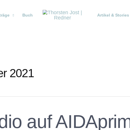
träge
Buch
Artikel & Stories
r 2021
dio auf AIDApri