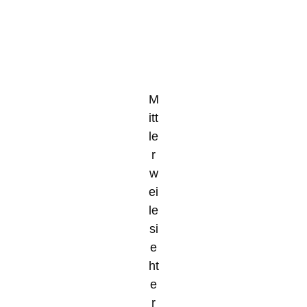
M
itt
le
r
w
ei
le
si
e
ht
e
r