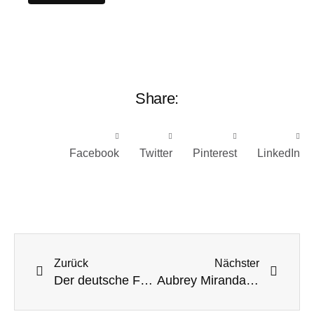
Share:
Facebook
Twitter
Pinterest
LinkedIn
Zurück
Nächster
Der deutsche Forrest Gump – Jonas Deichmann
Aubrey Miranda: Von Goa in die weite Welt Karriere machen