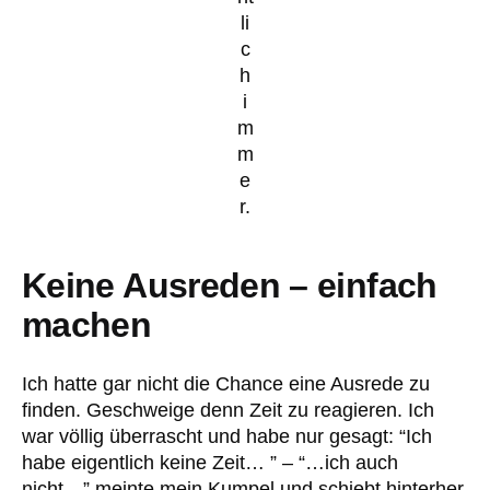
li
c
h
i
m
m
e
r.
Keine Ausreden – einfach
machen
Ich hatte gar nicht die Chance eine Ausrede zu
finden. Geschweige denn Zeit zu reagieren. Ich
war völlig überrascht und habe nur gesagt: “Ich
habe eigentlich keine Zeit… ” – “…ich auch
nicht…” meinte mein Kumpel und schiebt hinterher